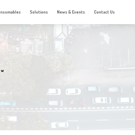
onsumables
Solutions
News & Events
Contact Us
ow