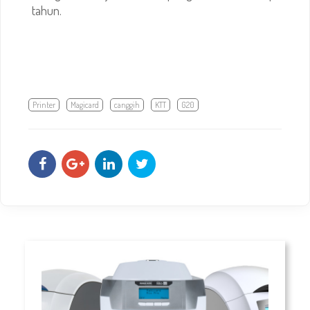
tahun.
Printer
Magicard
canggih
KTT
G20