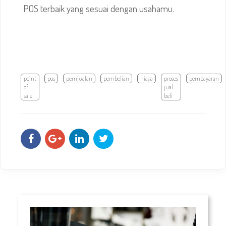
POS terbaik yang sesuai dengan usahamu.
point
pos
pemjualan
pembelian
niaga
proses
pembayaran
of
jual
sale
beli