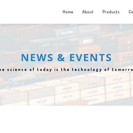
Home
About
Products
C
NEWS & EVENTS
he science of today is the technology of tomorr