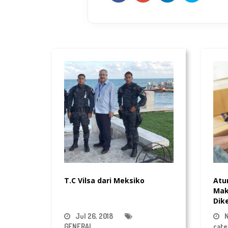
T.C Vilsa dari Meksiko
Atu
Mak
Dik
Jul 26, 2018
N
GENERAL
cate