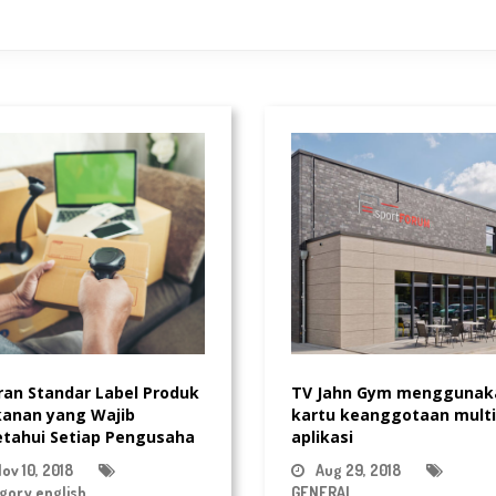
ran Standar Label Produk
TV Jahn Gym menggunak
anan yang Wajib
kartu keanggotaan multi
etahui Setiap Pengusaha
aplikasi
ov 10, 2018
Aug 29, 2018
gory english
GENERAL