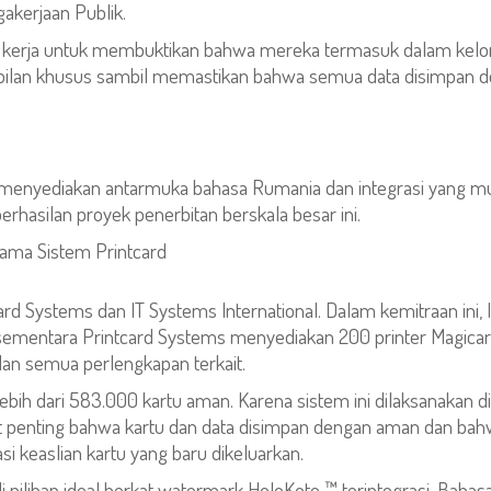
akerjaan Publik.
i kerja untuk membuktikan bahwa mereka termasuk dalam kelom
ampilan khusus sambil memastikan bahwa semua data disimpan
am menyediakan antarmuka bahasa Rumania dan integrasi yang m
hasilan proyek penerbitan berskala besar ini.
tama Sistem Printcard
ard Systems dan IT Systems International. Dalam kemitraan ini, 
 sementara Printcard Systems menyediakan 200 printer Magica
dan semua perlengkapan terkait.
ebih dari 583.000 kartu aman. Karena sistem ini dilaksanakan d
t penting bahwa kartu dan data disimpan dengan aman dan bahwa 
 keaslian kartu yang baru dikeluarkan.
di pilihan ideal berkat watermark HoloKote ™ terintegrasi. Ba