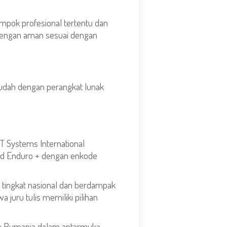
pok profesional tertentu dan
 dengan aman sesuai dengan
udah dengan perangkat lunak
IT Systems International
rd Enduro + dengan enkode
i tingkat nasional dan berdampak
juru tulis memiliki pilihan
hasa Rumania dalam antarmuka