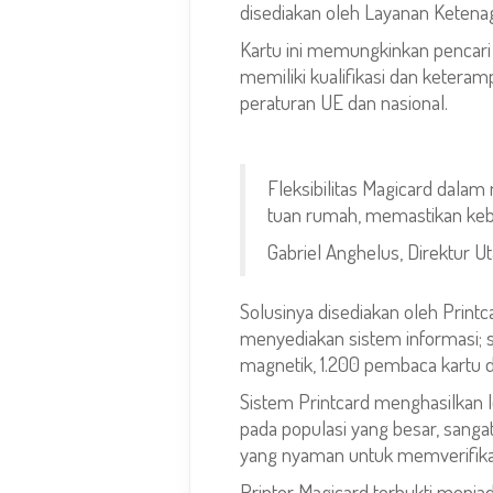
disediakan oleh Layanan Ketenag
Kartu ini memungkinkan pencar
memiliki kualifikasi dan keter
peraturan UE dan nasional.
Fleksibilitas Magicard dal
tuan rumah, memastikan keber
Gabriel Anghelus, Direktur U
Solusinya disediakan oleh Printc
menyediakan sistem informasi;
magnetik, 1.200 pembaca kartu 
Sistem Printcard menghasilkan l
pada populasi yang besar, sanga
yang nyaman untuk memverifikasi
Printer Magicard terbukti menja