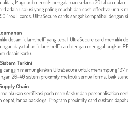
alitas, Magicard memiliki pengalaman selama 20 tahun dalam
 card adalah solusi yang paling mudah dan cost-effective untuk
 ISOProx II cards. UltraSecure cards sangat kompatibel dengan s
 Keamanan
ki desain “clamshell” yang tebal. UltraSecure card memiliki desa
dengan daya tahan “clamshell” card dengan menggabungkan PE
am desain kartu.
Sistem Terkini
ang canggih memungkinkan UltraSecure untuk menampung 137 m
engan 26-40 sistem proximity meliputi semua format baik sta
Supply Chain
 melakukan sertifikasi pada manufaktur dan personalisation c
h cepat, tanpa backlogs. Program proximity card custom dapat 