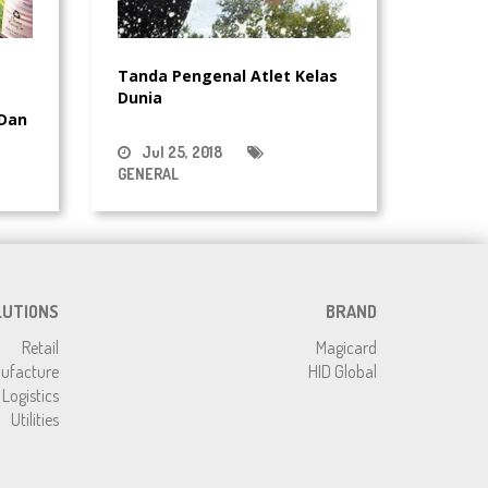
Tanda Pengenal Atlet Kelas
Dunia
 Dan
ya
Jul 25, 2018
GENERAL
LUTIONS
BRAND
Retail
Magicard
ufacture
HID Global
Logistics
Utilities