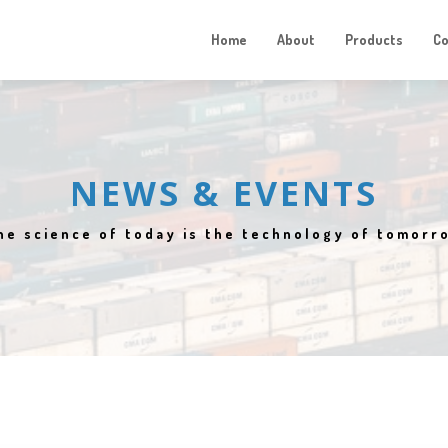
Home
About
Products
C
NEWS & EVENTS
he science of today is the technology of tomorr