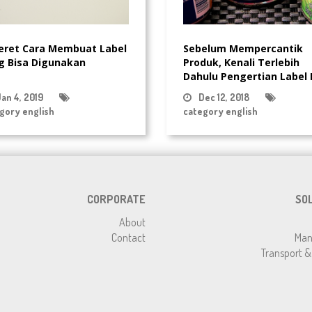
eret Cara Membuat Label
Sebelum Mempercantik
g Bisa Digunakan
Produk, Kenali Terlebih
Dahulu Pengertian Label
Jenis-Jenis Yang Dimilikin
an 4, 2019
Dec 12, 2018
gory english
category english
CORPORATE
SO
About
Contact
Man
Transport & 