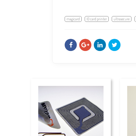
magicard
ID card printer
ultrasecure