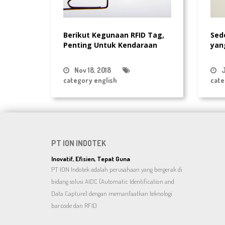
Berikut Kegunaan RFID Tag,
Sed
Penting Untuk Kendaraan
yan
Nov 18, 2018
J
category english
cate
PT ION INDOTEK
Inovatif, Efisien, Tepat Guna
PT ION Indotek adalah perusahaan yang bergerak di
bidang solusi AIDC (Automatic Identification and
Data Capture) dengan memanfaatkan teknologi
barcode dan RFID