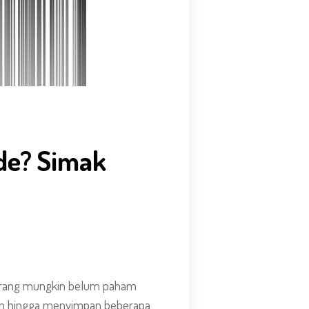
de? Simak
 orang mungkin belum paham
lan hingga menyimpan beberapa