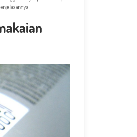
 penjelasannya
makaian