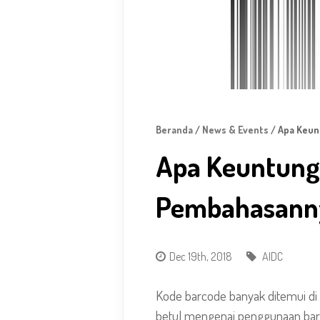
Beranda
/
News & Events
/ Apa Keun
Apa Keuntung
Pembahasannya
Dec 19th, 2018
AIDC
Kode barcode
banyak ditemui d
betul mengenai penggunaan barc