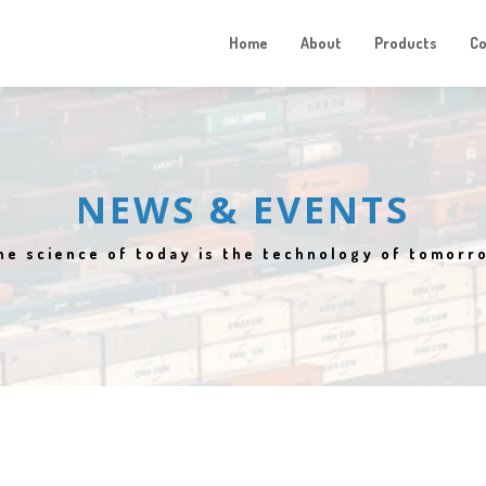
Home
About
Products
C
NEWS & EVENTS
he science of today is the technology of tomorr