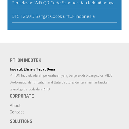
Penjelasan WiFi QR Code Scanner dan Kelebihannya
DTC 1250ID Sangat Cocok untuk Indonesia
PT ION INDOTEK
Inovatif, Efisien, Tepat Guna
PT ION Indotek adalah perusahaan yang bergerak di bidang solusi AIDC
(Automatic Identification and Data Capture) dengan memanfaatkan
teknologi barcode dan RFID
CORPORATE
About
Contact
SOLUTIONS