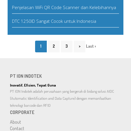
Penjelasan WiFi QR Code Scanner dan Kelebihannya
DTC 1250ID Sangat Cocok untuk Indonesia
1
2
3
>
Last ›
PT ION INDOTEK
Inovatif, Efisien, Tepat Guna
PT ION Indotek adalah perusahaan yang bergerak di bidang solusi AIDC
(Automatic Identification and Data Capture) dengan memanfaatkan
teknologi barcode dan RFID
CORPORATE
About
Contact